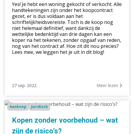
Yes! Je hebt een woning gekocht of verkocht. Alle
de
handtekeningen zijn onder het koopcontract
bedenktijd?
gezet, er is dus voldaan aan het
schriftelijkheidsvereiste. Toch is de koop nog
niet helemaal definitief, want dankzij de
wettelijke bedenktijd van drie dagen kan een
koper na het tekenen, zonder opgaaf van reden,
nog van het contract af. Hoe zit dit nou precies?
Lees mee, we leggen het je uit in dit blog!
27 sep. 2022
Meer lezen
Kopen
Aankoop
Juridisch
zonder
voorbehoud
Kopen zonder voorbehoud – wat
–
zijn de risico’s?
wat