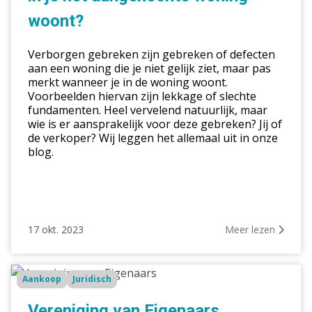
je
woont?
net
aangekochte
Verborgen gebreken zijn gebreken of defecten
woning
aan een woning die je niet gelijk ziet, maar pas
merkt wanneer je in de woning woont.
woont?
Voorbeelden hiervan zijn lekkage of slechte
fundamenten. Heel vervelend natuurlijk, maar
wie is er aansprakelijk voor deze gebreken? Jij of
de verkoper? Wij leggen het allemaal uit in onze
blog.
17 okt. 2023
Meer lezen
Vereniging
Aankoop
Juridisch
van
Eigenaars
Vereniging van Eigenaars