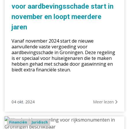
start
voor aardbevingsschade start in
in
november
november en loopt meerdere
en
jaren
loopt
meerdere
Vanaf november 2024 start de nieuwe
jaren
aanvullende vaste vergoeding voor
aardbevingsschade in Groningen. Deze regeling
is er speciaal voor huiseigenaren die te maken
hebben gehad met schade door gaswinning en
biedt extra financiële steun.
04 okt. 2024
Meer lezen
Uitgebreidere
Financiën
Juridisch
regeling