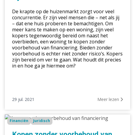
zijn
De krapte op de huizenmarkt zorgt voor veel
de
concurrentie. Er zijn veel mensen die – net als jij
risico’s?
– dat ene huis proberen te bemachtigen. Om
meer kans te maken op een woning, zijn veel
kopers tegenwoordig bereid om naast het
overbieden, een woning te kopen zonder
voorbehoud van financiering. Bieden zonder
voorbehoud is echter niet zonder risico’s. Kopers
zijn bereid om ver te gaan. Wat houdt dit precies
in en hoe ga je hiermee om?
29 jul. 2021
Meer lezen
Kopen
Financiën
Juridisch
zonder
voorbehoud
Kopen zonder voorbehoud van