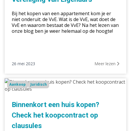
Bij het kopen van een appartement kom je er
niet onderuit: de VvE. Wat is de VvE, wat doet de
VvE en waarom bestaat de VvE? Na het lezen van
onze blog ben je weer helemaal op de hoogte!
26 mei 2023
Meer lezen
Binnenkort
Aankoop
Juridisch
een
huis
kopen?
Binnenkort een huis kopen?
Check
Check het koopcontract op
het
koopcontract
clausules
op