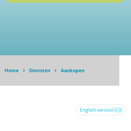
Home
Diensten
Aankopen
English version
🇬🇧