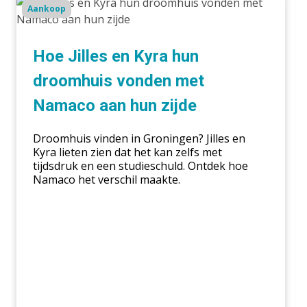
Hoe
Aankoop
Jilles
m
en
r
Kyra
Hoe Jilles en Kyra hun
hun
droomhuis vonden met
droomhuis
vonden
K
Namaco aan hun zijde
met
z
Namaco
o
Droomhuis vinden in Groningen? Jilles en
aan
Kyra lieten zien dat het kan zelfs met
tijdsdruk en een studieschuld. Ontdek hoe
hun
Namaco het verschil maakte.
zijde