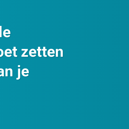
le
oet zetten
an je