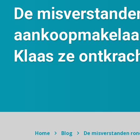
De misverstande
aankoopmakelaar
Klaas ze ontkrac
Home
Blog
De misverstanden ron