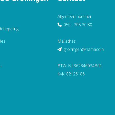
Algemeen nummer
050 - 205 30 80
debepaling
ies
Mailadres
groningen@namaco.nl
p
BTW: NL862346034B01
KvK: 82126186