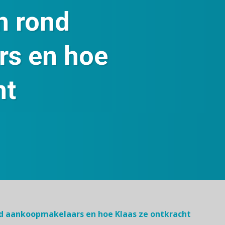
n rond
s en hoe
ht
d aankoopmakelaars en hoe Klaas ze ontkracht