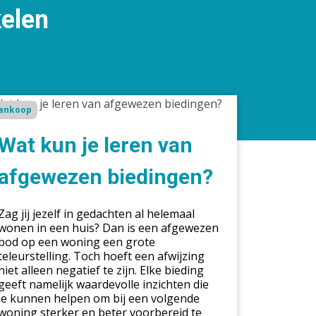
kelen
t
ankoop
n
Wat kun je leren van
en
afgewezen biedingen?
ewezen
dingen?
Zag jij jezelf in gedachten al helemaal
wonen in een huis? Dan is een afgewezen
bod op een woning een grote
teleurstelling. Toch hoeft een afwijzing
niet alleen negatief te zijn. Elke bieding
geeft namelijk waardevolle inzichten die
je kunnen helpen om bij een volgende
woning sterker en beter voorbereid te