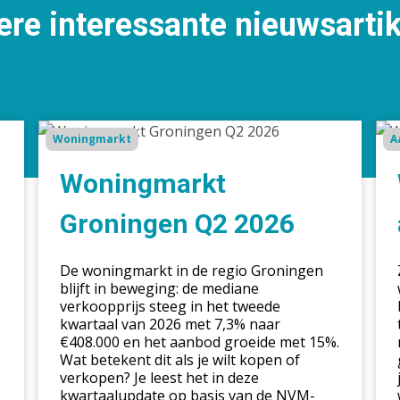
re interessante nieuwsarti
Woningmarkt
Wa
Woningmarkt
A
Groningen
ku
Q2
je
Woningmarkt
2026
ler
van
Groningen Q2 2026
afg
bie
De woningmarkt in de regio Groningen
blijft in beweging: de mediane
verkoopprijs steeg in het tweede
kwartaal van 2026 met 7,3% naar
€408.000 en het aanbod groeide met 15%.
Wat betekent dit als je wilt kopen of
verkopen? Je leest het in deze
kwartaalupdate op basis van de NVM-