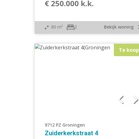
€ 250.000 k.k.
80 m²
Bekijk woning
2
Te koop
9712 PZ Groningen
Zuiderkerkstraat 4