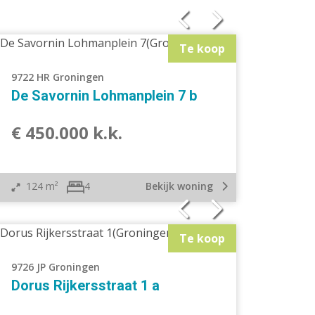
Tussenwoning
Geschakelde 2 onder 1 kap
Te koop
woning
Bouwgrond
9722 HR Groningen
Bij het water
De Savornin Lohmanplein 7 b
€ 450.000 k.k.
124 m²
Bekijk woning
4
Te koop
9726 JP Groningen
Dorus Rijkersstraat 1 a