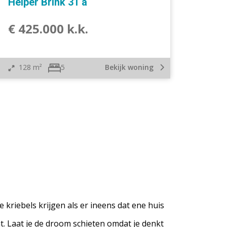
Helper Brink 31 a
€ 425.000 k.k.
128 m²
Bekijk woning
5
e kriebels krijgen als er ineens dat ene huis
. Laat je de droom schieten omdat je denkt