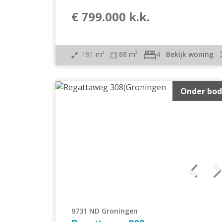
€ 799.000 k.k.
191 m²
88 m²
Bekijk woning
4
Onder bod
9731 ND Groningen