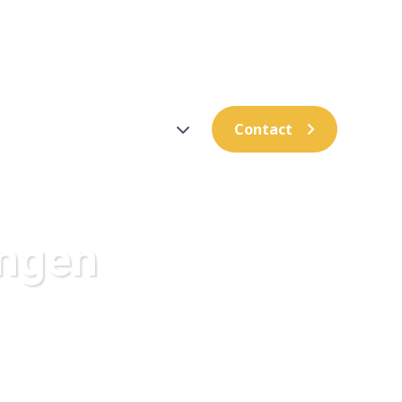
Inloggen op Move.nl
bod
Expats
Over ons
Contact
ingen