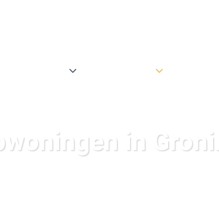
ningen@namaco.nl
Home
Diensten
Woningaanbod
Bedrijfsaan
woningen in Gron