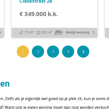
Clausstraat 28
€ 349.000 k.k.
73 m²
323 m²
Bekijk woning
3
1
2
3
4
gen
 Zelfs als je eigenlijk wel goed op je plek zit, kun je soms d
id? Want ook je eigen woning moet dan nog worden verkocht