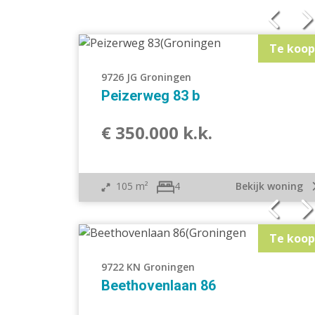
Vrijstaande woning
Ge
Hoekwoning
Ei
Te koop
Verspringend
W
9726 JG Groningen
Overige
N
Peizerweg 83 b
€ 350.000 k.k.
105 m²
Bekijk woning
4
Te koop
9722 KN Groningen
Beethovenlaan 86