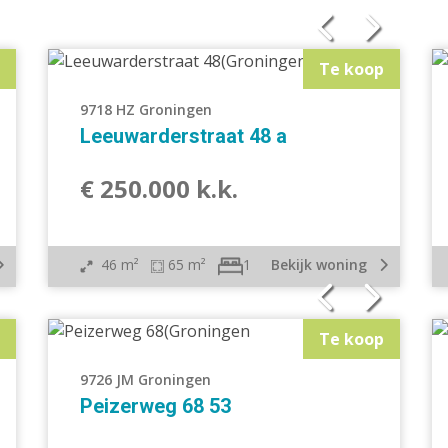
schakelde woning
2 onder 1 kapwoning
ndwoning
Halfvrijstaande woning
Te koop
oonhuis
Appartement
9718 HZ Groningen
ieuwbouw
Open huis
Leeuwarderstraat 48 a
€ 250.000 k.k.
46 m²
65 m²
Bekijk woning
1
Te koop
9726 JM Groningen
Peizerweg 68 53