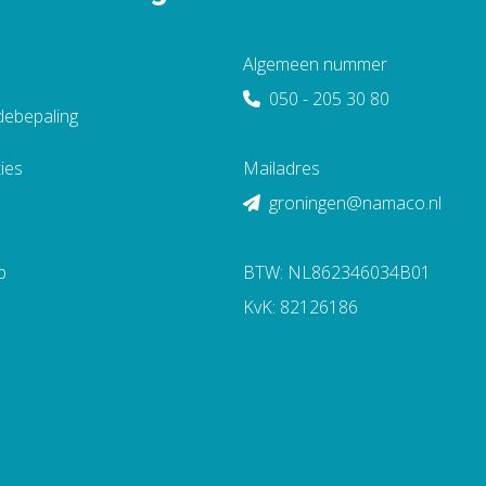
Algemeen nummer
050 - 205 30 80
debepaling
ies
Mailadres
groningen@namaco.nl
p
BTW: NL862346034B01
KvK: 82126186