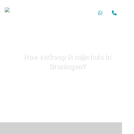
Spring naar inhoud
Hoe verkoop ik mijn huis in
Groningen?