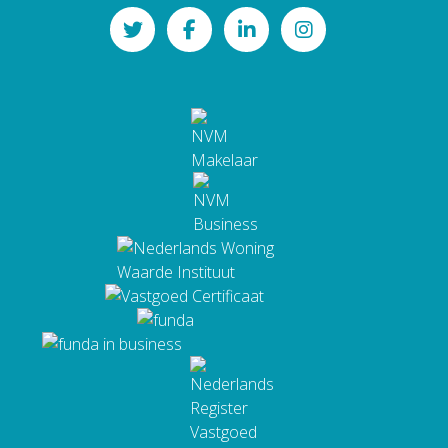
Paterswoldseweg 290
groningen@namaco.nl
9727 BW Groningen
BTW: NL862346034B01
KvK: 82126186